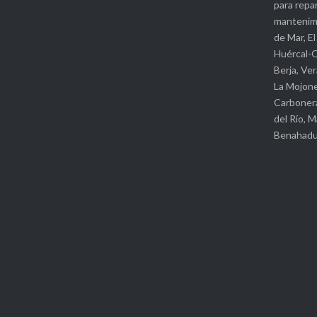
para repar
mantenimi
de Mar, El 
Huércal-O
Berja, Ve
La Mojone
Carbonera
del Río, M
Benahad