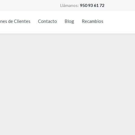
Llámanos:
950 93 61 72
Skip
nes de Clientes
Contacto
Blog
Recambios
to
content