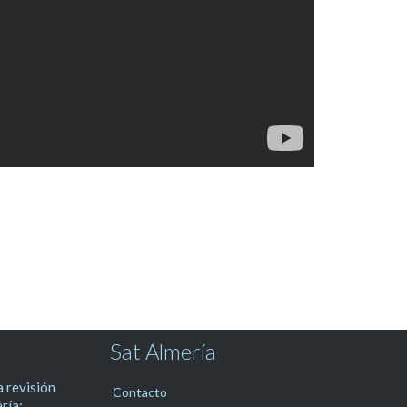
Sat Almería
 revisión
Contacto
ría: