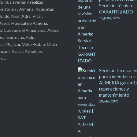
ar tus averías y realizar
Servicio Técnico
ento en : Almería, Roquetas
GARANTIZADO
Ejido, Níjar, Adra, Vícar,
2 agosto, 2026
vera, Huércal de Almería,
ra, Cuevas del Almanzora, Albox,
ra, Garrucha, Pulpí,
s, Mojácar, Vélez-Rubio, Olula
acael, Viator, Arboleas,
ux…
Servicio técnico e
para viviendas rur
ALMERIA garanti
reparaciones y
mantenimiento
28 julio, 2026