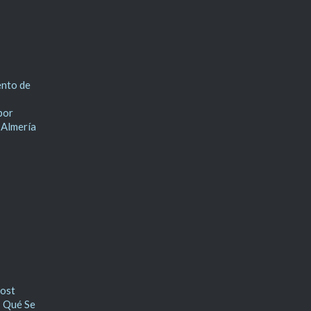
ento de
por
 Almería
Post
: Qué Se