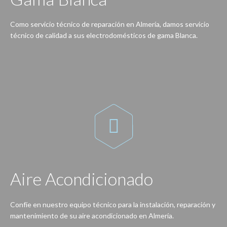
Como servicio técnico de reparación en Almería, damos servicio
técnico de calidad a sus electrodomésticos de gama Blanca.
Reparación de lavadoras, lavavajillas, secadoras, frigoríficos, congeladores, hornos, cocinas, encimeras, vitrocerámicas, campanas extractoras…

Aire Acondicionado
Confíe en nuestro equipo técnico para la instalación, reparación y
mantenimiento de su aire acondicionado en Almería.