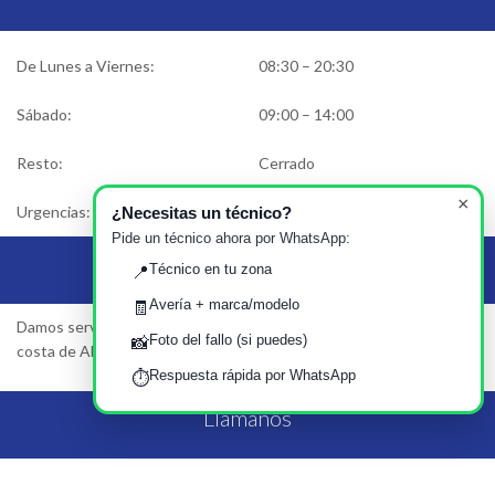
De Lunes a Viernes:
08:30 – 20:30
Sábado:
09:00 – 14:00
Resto:
Cerrado
×
Urgencias:
Solicitar asistencia
¿Necesitas un técnico?
Pide un técnico ahora por WhatsApp:
Área de Servicio
Técnico en tu zona
📍
Avería + marca/modelo
🧾
Damos servicio en Almería, Motril, Almuñecar, Salobreña… Toda la
Foto del fallo (si puedes)
📸
costa de Almería y Centro…
Respuesta rápida por WhatsApp
⏱️
Llámanos