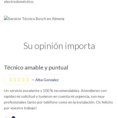
electrodoméstico.
Su opinión importa
Técnico amable y puntual
S
—
Alba Gonzalez





Un servicio excelente y 100 % recomendables. Atendieron con
Mi
io
rapidez mi solicitud y tuvieron en cuenta mi urgencia, son muy
co
profesionales tanto por teléfono como en la instalación. Os felicito
y 
por vuestro trabajo!