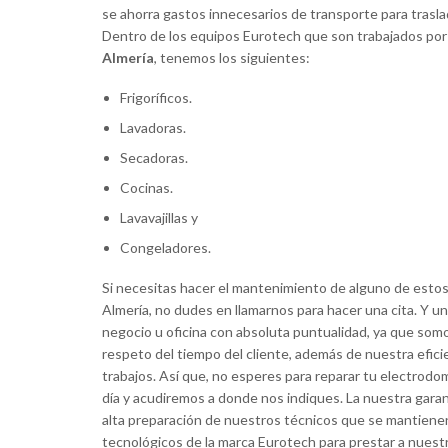
se ahorra gastos innecesarios de transporte para traslad
—
Alba Gonzalez





Dentro de los equipos Eurotech que son trabajados po
Almería
, tenemos los siguientes:
Un servicio excelente y 100 % recomendables
Atendieron con rapidez mi solicitud y tuviero
Frigoríficos.
mi urgencia, son muy profesionales tanto por 
Lavadoras.
como en la instalación. Os felicito por vuestro
Secadoras.
Cocinas.
Lavavajillas y
Congeladores.
Si necesitas hacer el mantenimiento de alguno de estos
Almería, no dudes en llamarnos para hacer una cita. Y un
negocio u oficina con absoluta puntualidad, ya que so
respeto del tiempo del cliente, además de nuestra eficie
trabajos. Así que, no esperes para reparar tu electrodo
día y acudiremos a donde nos indiques. La nuestra garant
alta preparación de nuestros técnicos que se mantienen
tecnológicos de la marca Eurotech para prestar a nuestr