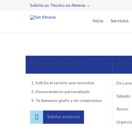
Solicite un Técnico en Almería →
Inicio
Servicios
Serv
Solicitud de Servicio
Horari
Solicita el servicio que necesitas
De Lunes
Asesoramiento personalizado
Sábado:
Te llamamos gratis y sin compromiso
Resto:

Solicitar asistencia
Urgenci