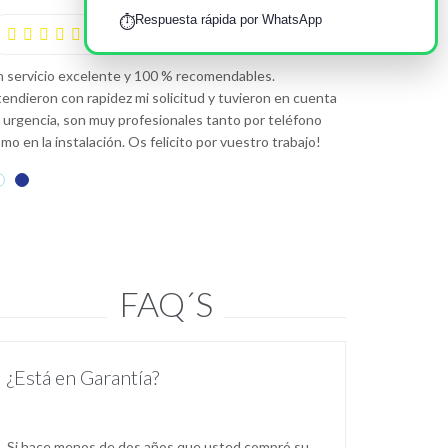
Respuesta rápida por WhatsApp
⏱️
—
Alba Gonzalez










 servicio excelente y 100 % recomendables.
Mi calentador de
endieron con rapidez mi solicitud y tuvieron en cuenta
contacto con ell
 urgencia, son muy profesionales tanto por teléfono
Muy buen servici
mo en la instalación. Os felicito por vuestro trabajo!
FAQ´S
¿Está en Garantía?
Si hace menos de dos años que usted compró su