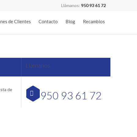
Llámanos:
950 93 61 72
Skip
nes de Clientes
Contacto
Blog
Recambios
to
content
mería
Llámanos
osta de
950 93 61 72
