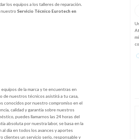
ar los equipos a los talleres de reparación.
—
Rubén Sánchez López





r nuestro
Servicio Técnico Eurotech en
.
Mi calentador de gas natural perdia agua y me puse en
Un
n en cuenta
contacto con ellos para que me solucionaran el problema.
At
teléfono
Muy buen servicio y muy rápido.
mi
 trabajo!
co
 equipos de la marca y te encuentras en
o de nuestros técnicos asistirá a tu casa,
mos conocidos por nuestro compromiso en el
ncia, calidad y garantía sobre nuestros
méstico, puedes llamarnos las 24 horas del
ía absoluta por nuestra labor, se basa en la
 al día en todos los avances y aportes
o clientes un servicio serio, responsable y