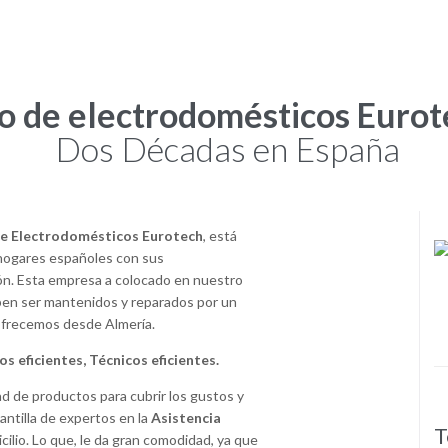
co de electrodomésticos Eurot
Dos Décadas en España
de Electrodomésticos Eurotech
, está
 hogares españoles con sus
ión. Esta empresa a colocado en nuestro
ben ser mantenidos y reparados por un
ofrecemos desde Almería.
s eficientes, Técnicos eficientes.
 de productos para cubrir los gustos y
antilla de expertos en la
Asistencia
Servicio Técnico Profesional
T
icilio. Lo que, le da gran comodidad, ya que