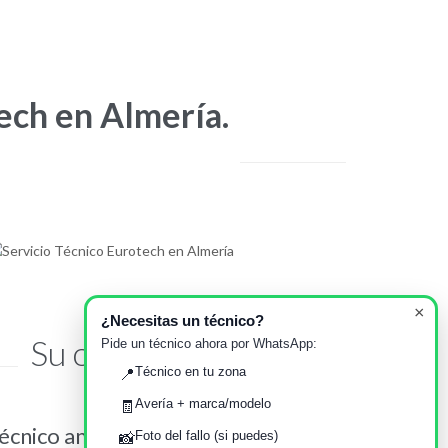
ech en Almería.
×
¿Necesitas un técnico?
Su opinión importa
Pide un técnico ahora por WhatsApp:
Técnico en tu zona
📍
Avería + marca/modelo
🧾
écnico amable y puntual
Servicio T
Foto del fallo (si puedes)
📸