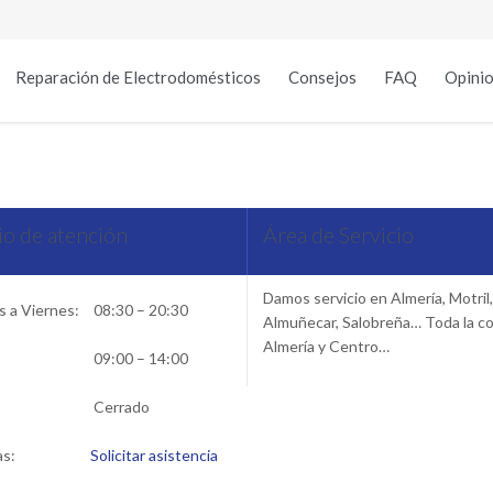
Reparación de Electrodomésticos
Consejos
FAQ
Opinio
icio Técnico Eurotech en Al
o de atención
Área de Servicio
Damos servicio en Almería, Motril,
 a Viernes:
08:30 – 20:30
Almuñecar, Salobreña… Toda la c
Almería y Centro…
09:00 – 14:00
Cerrado
as:
Solicitar asistencia