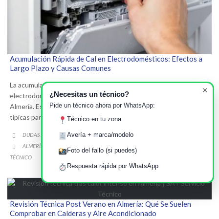
Acumulación Rápida de Cal en Electrodomésticos: Efectos a
Largo Plazo y Causas Comunes
La acumulación rápida de cal es un problema común en
×
¿Necesitas un técnico?
electrodomésticos, especialmente en climas secos como los de
Pide un técnico ahora por WhatsApp:
Almería. Este artículo analiza sus efectos a largo plazo y causas
típicas para ayudar al usuario.
Técnico en tu zona
CATEGORY
Avería + marca/modelo
DUDAS FRECUENTES SOBRE REPARACIONES

CATEGORY
ALMERÍA
CALDERAS
CALEFACCIÓN
ELECTRODOMÉSTICOS
SERVICIO
,
,
,
,

Foto del fallo (si puedes)
TÉCNICO
Respuesta rápida por WhatsApp
Revisión Técnica Post Verano en Almería: Qué Se Suelen
Comprobar en Calderas y Aire Acondicionado