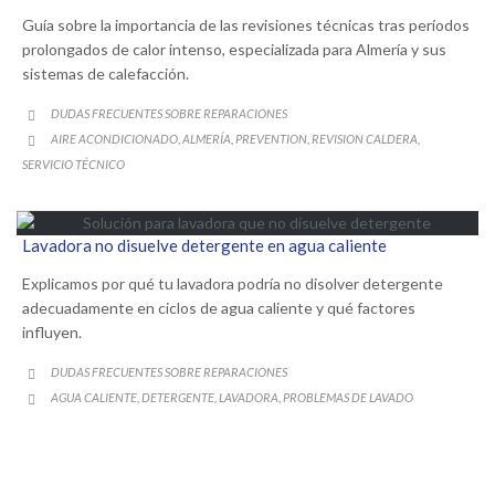
Guía sobre la importancia de las revisiones técnicas tras períodos
prolongados de calor intenso, especializada para Almería y sus
sistemas de calefacción.
CATEGORY
DUDAS FRECUENTES SOBRE REPARACIONES

CATEGORY
AIRE ACONDICIONADO
ALMERÍA
PREVENTION
REVISION CALDERA
,
,
,
,

SERVICIO TÉCNICO
Lavadora no disuelve detergente en agua caliente
Explicamos por qué tu lavadora podría no disolver detergente
adecuadamente en ciclos de agua caliente y qué factores
influyen.
CATEGORY
DUDAS FRECUENTES SOBRE REPARACIONES

CATEGORY
AGUA CALIENTE
DETERGENTE
LAVADORA
PROBLEMAS DE LAVADO
,
,
,
