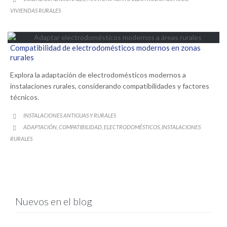
VIVIENDAS RURALES
Compatibilidad de electrodomésticos modernos en zonas
rurales
Explora la adaptación de electrodomésticos modernos a
instalaciones rurales, considerando compatibilidades y factores
técnicos.
CATEGORY
INSTALACIONES ANTIGUAS Y RURALES

CATEGORY
ADAPTACIÓN
COMPATIBILIDAD
ELECTRODOMÉSTICOS
INSTALACIONES
,
,
,

RURALES
Nuevos en el blog