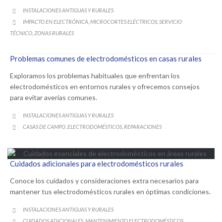
CATEGORY
INSTALACIONES ANTIGUAS Y RURALES

CATEGORY
IMPACTO EN ELECTRÓNICA
MICROCORTES ELÉCTRICOS
SERVICIO
,
,

TÉCNICO
ZONAS RURALES
,
Problemas comunes de electrodomésticos en casas rurales
Exploramos los problemas habituales que enfrentan los
electrodomésticos en entornos rurales y ofrecemos consejos
para evitar averías comunes.
CATEGORY
INSTALACIONES ANTIGUAS Y RURALES

CATEGORY
CASAS DE CAMPO
ELECTRODOMÉSTICOS
REPARACIONES
,
,

Cuidados adicionales para electrodomésticos rurales
Conoce los cuidados y consideraciones extra necesarios para
mantener tus electrodomésticos rurales en óptimas condiciones.
CATEGORY
INSTALACIONES ANTIGUAS Y RURALES

CATEGORY
CUIDADOS ADICIONALES
MANTENIMIENTO ELECTRODOMÉSTICOS
,
,
