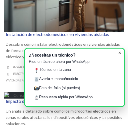
Instalación de electrodomésticos en viviendas aisladas
Descubre cómo instalar electrodomésticos en viviendas aisladas
de forma eficiente, considerando factores como el suministro
×
¿Necesitas un técnico?
eléctrico y la climatización local.
Pide un técnico ahora por WhatsApp:
CATEGORY
INSTALACIONES ANTIGUAS Y RURALES

Técnico en tu zona
CATEGORY
ELECTRODOMÉSTICOS
INSTALACIÓN
REPARACIÓN
SERVICIO TÉCNICO
,
,
,
,

Avería + marca/modelo
VIVIENDAS AISLADAS
Foto del fallo (si puedes)
Respuesta rápida por WhatsApp
Impacto de Microcortes Eléctricos en Electrónica Rural
Un análisis detallado sobre cómo los microcortes eléctricos en
zonas rurales afectan a los dispositivos electrónicos y las posibles
soluciones.